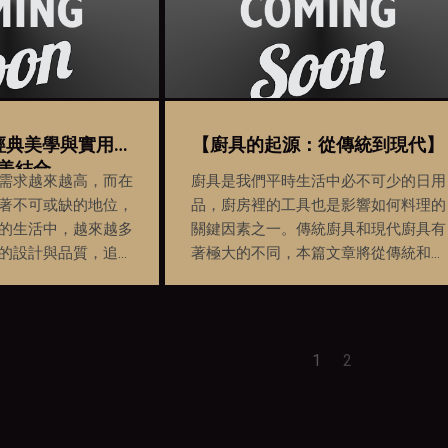
經典美學與實用性
【廚具的起源：從傳統到現代】
美結合
需求越來越高，而在
廚具是我們平時生活中必不可少的日用
著不可或缺的地位，
品，廚房裡的工具也是影響如何料理的
的生活中，越來越多
關鍵因素之一。傳統廚具和現代廚具有
的設計與品質，追求
著極大的不同，本篇文章將從傳統和現
的完美結合。而一字
代廚具出發，為讀者揭密廚具的演變過
符合現代人需求的
程以及其功用。
1
2