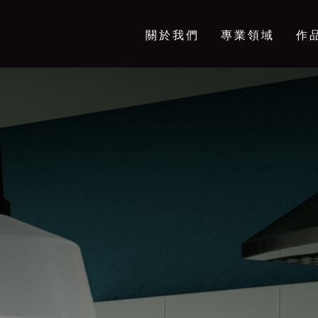
關於我們
專業領域
作