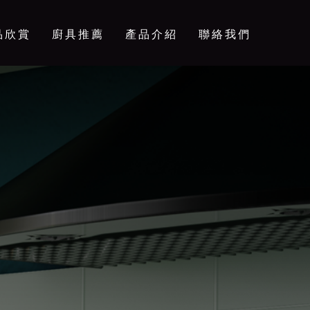
品欣賞
廚具推薦
產品介紹
聯絡我們