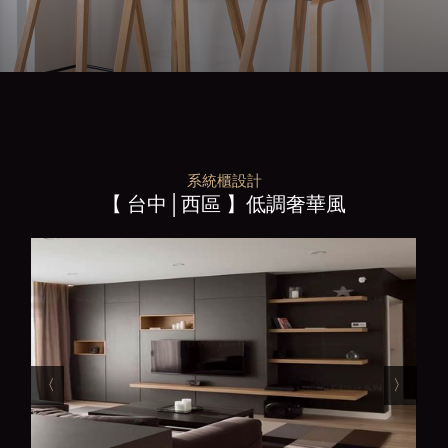
系統櫃設計
【 台中│西區 】低調奢華風
〈
〉