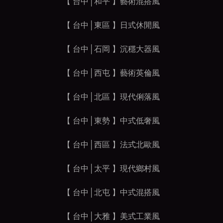
【 台中│和平 】藝術混搭風
【 台中│東區 】日式休閒風
【 台中│石岡 】沉穩大器風
【 台中│西屯 】藝術英倫風
【 台中│北區 】現代俐落風
【 台中│東勢 】中式低奢風
【 台中│西區 】法式北歐風
【 台中│太平 】現代鄉村風
【 台中│北屯 】中式混搭風
【 台中│大雅 】美式工業風