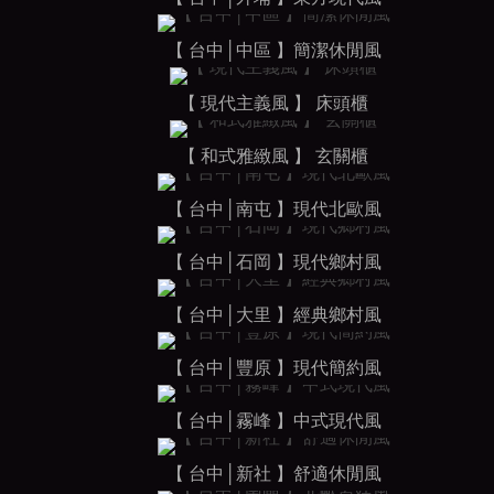
【 台中│中區 】簡潔休閒風
【 現代主義風 】 床頭櫃
【 和式雅緻風 】 玄關櫃
【 台中│南屯 】現代北歐風
【 台中│石岡 】現代鄉村風
【 台中│大里 】經典鄉村風
【 台中│豐原 】現代簡約風
【 台中│霧峰 】中式現代風
【 台中│新社 】舒適休閒風