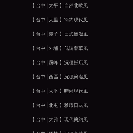
【 台中│太平 】自然北歐風
【 台中│大里 】簡約現代風
【 台中│潭子 】日式簡潔風
【 台中│外埔 】低調奢華風
【 台中│霧峰 】沉穩飯店風
【 台中│西區 】沉穩簡潔風
【 台中│太平 】時尚現代風
【 台中│北屯 】雅緻日式風
【 台中│大雅 】現代簡約風