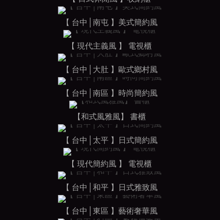
【 台中│南屯 】美式簡約風
【 現代主義風 】 電視櫃
【 台中│大肚 】歐式鄉村風
【 台中│南區 】時尚簡約風
【和式風雅風】 書櫃
【 台中│太平 】日式簡約風
【 現代簡約風 】 電視櫃
【 台中│和平 】日式雅致風
【 台中│東區 】藝術奢華風