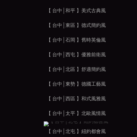
【 台中│和平 】美式古典風
【 台中│東區 】德式簡約風
【 台中│石岡 】舊時英倫風
【 台中│西屯 】優雅前衛風
【 台中│北區 】舒適簡約風
【 台中│東勢 】德國工藝風
【 台中│西區 】和式風雅風
【 台中│太平 】北歐風情風
【 台中│北屯 】紐約都會風