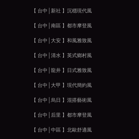
【 台中│新社 】沉穩現代風
【 台中│南區 】都市摩登風
【 台中│大安 】和風雅致風
【 台中│清水 】英式鄉村風
【 台中│龍井 】日式雅致風
【 台中│大甲 】現代簡約風
【 台中│烏日 】混搭藝術風
【 台中│后里 】都市摩登風
【 台中│中區 】北歐舒適風