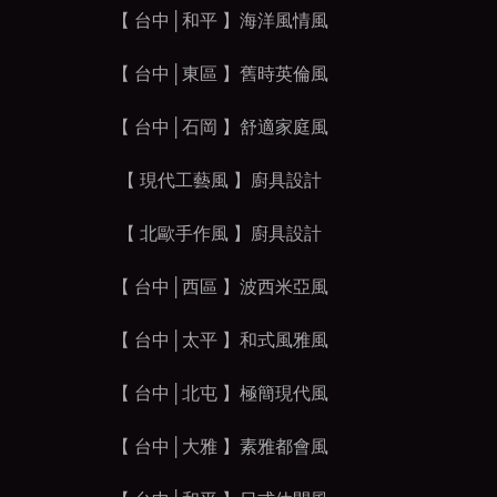
【 台中│和平 】海洋風情風
【 台中│東區 】舊時英倫風
【 台中│石岡 】舒適家庭風
【 現代工藝風 】廚具設計
【 北歐手作風 】廚具設計
【 台中│西區 】波西米亞風
【 台中│太平 】和式風雅風
【 台中│北屯 】極簡現代風
【 台中│大雅 】素雅都會風