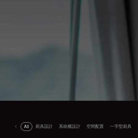
‹
廚具設計
系統櫃設計
空間配置
一字型廚具
All