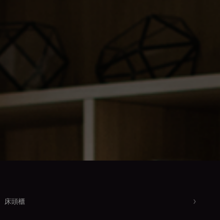
›
床頭櫃