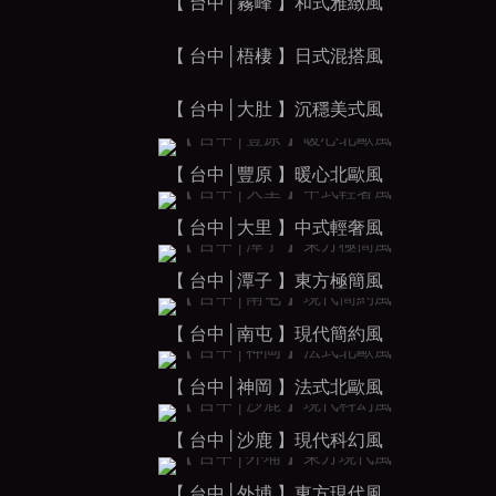
【 台中│霧峰 】和式雅緻風
【 台中│梧棲 】日式混搭風
【 台中│大肚 】沉穩美式風
【 台中│豐原 】暖心北歐風
【 台中│大里 】中式輕奢風
【 台中│潭子 】東方極簡風
【 台中│南屯 】現代簡約風
【 台中│神岡 】法式北歐風
【 台中│沙鹿 】現代科幻風
【 台中│外埔 】東方現代風